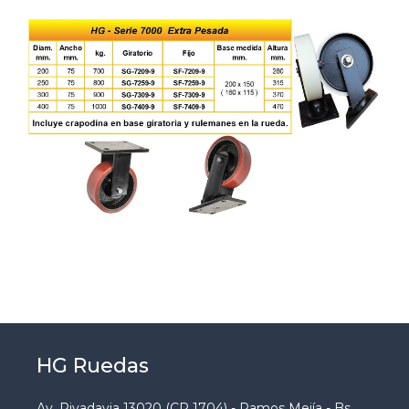
HG Ruedas
Av. Rivadavia 13020 (CP 1704) - Ramos Mejía - Bs.