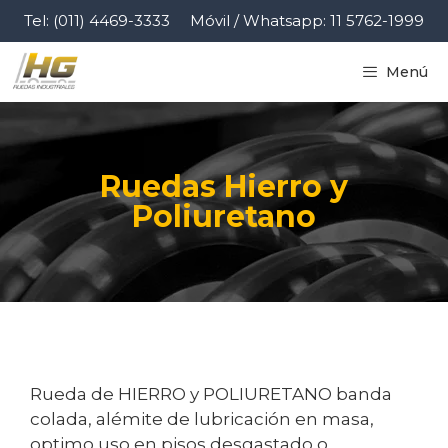
Tel: (011) 4469-3333
Móvil / Whatsapp: 11 5762-1999
Menú
Ruedas Hierro y
Poliuretano
Rueda de HIERRO y POLIURETANO banda
colada, alémite de lubricación en masa,
optimo uso en pisos desgastado o